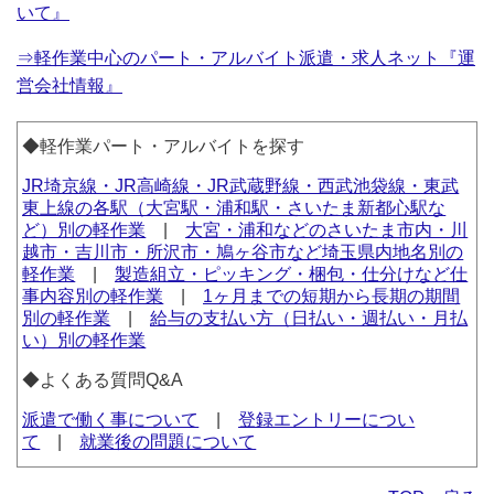
いて』
⇒軽作業中心のパート・アルバイト派遣・求人ネット『運
営会社情報』
◆軽作業パート・アルバイトを探す
JR埼京線・JR高崎線・JR武蔵野線・西武池袋線・東武
東上線の各駅（大宮駅・浦和駅・さいたま新都心駅な
ど）別の軽作業
|
大宮・浦和などのさいたま市内・川
越市・吉川市・所沢市・鳩ヶ谷市など埼玉県内地名別の
軽作業
|
製造組立・ピッキング・梱包・仕分けなど仕
事内容別の軽作業
|
1ヶ月までの短期から長期の期間
別の軽作業
|
給与の支払い方（日払い・週払い・月払
い）別の軽作業
◆よくある質問Q&A
派遣で働く事について
|
登録エントリーについ
て
|
就業後の問題について