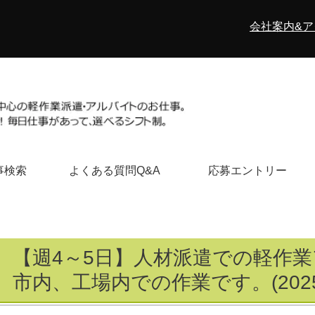
会社案内&ア
事検索
よくある質問Q&A
応募エントリー
【週4～5日】人材派遣での軽作
市内、工場内での作業です。(2025.1