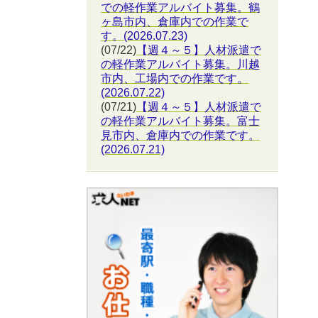
での軽作業アルバイト募集。鶴
ヶ島市内、倉庫内での作業で
す。(2026.07.23)
(07/22)
【週４～５】人材派遣で
の軽作業アルバイト募集。川越
市内、工場内での作業です。
(2026.07.22)
(07/21)
【週４～５】人材派遣で
の軽作業アルバイト募集。富士
見市内、倉庫内での作業です。
(2026.07.21)