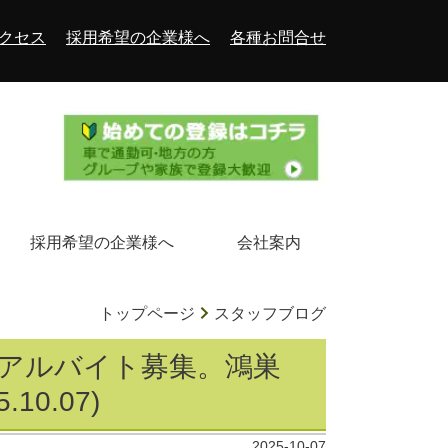
クセス
採用希望の企業様へ
各種お問合せ
採用希望の企業様へ
会社案内
トップページ
スタッフブログ
業アルバイト募集。鴻巣
0.07)
2025-10-07