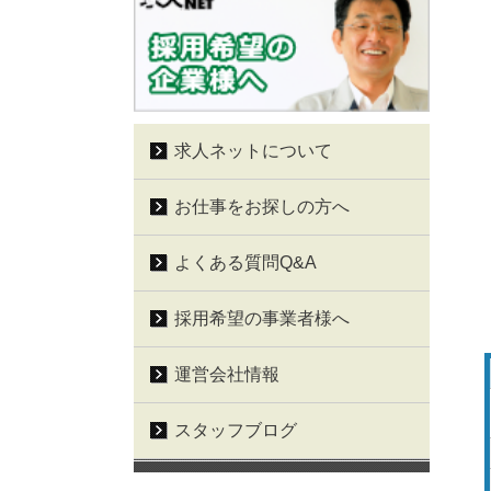
求人ネットについて
お仕事をお探しの方へ
よくある質問Q&A
採用希望の事業者様へ
運営会社情報
スタッフブログ