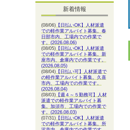
新着情報
(08/06)
【日払いOK】人材派遣
での軽作業アルバイト募集。春
日部市内、工場内での作業で
す。(2026.08.06)
(08/05)
【日払いOK】人材派遣
での軽作業アルバイト募集。新
座市内、倉庫内での作業です。
(2026.08.05)
(08/04)
【日払い可】人材派遣で
の軽作業アルバイト募集。久喜
市内、工場内での作業です。
(2026.08.04)
(08/03)
【週４～５勤務可
】人材
派遣での軽作業アルバイト募
集。加須市、工場内での作業で
す。(2026.08.03)
(07/31)
【日払いOK】人材派遣
での軽作業アルバイト募集。所
沢市内、倉庫内での作業です。