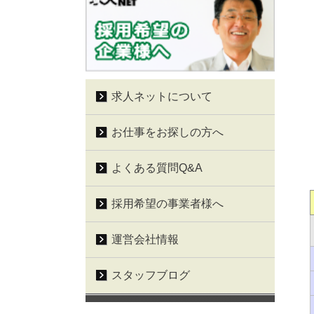
求人ネットについて
お仕事をお探しの方へ
よくある質問Q&A
採用希望の事業者様へ
運営会社情報
スタッフブログ