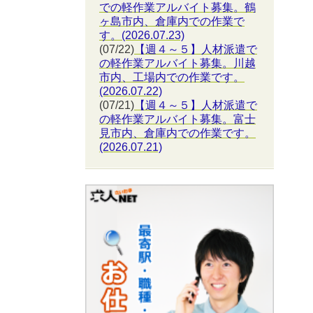
での軽作業アルバイト募集。鶴
ヶ島市内、倉庫内での作業で
す。(2026.07.23)
(07/22)
【週４～５】人材派遣で
の軽作業アルバイト募集。川越
市内、工場内での作業です。
(2026.07.22)
(07/21)
【週４～５】人材派遣で
の軽作業アルバイト募集。富士
見市内、倉庫内での作業です。
(2026.07.21)