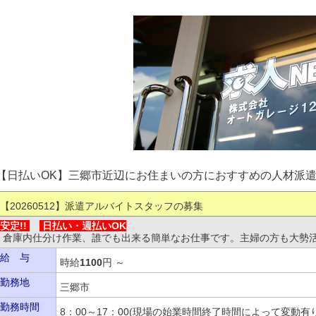
【日払いOK】三郷市近辺にお住まいの方におすすめの人材派遣でのア
【20260512
】派遣アルバイトスタッフの募集
安定!!
日払い・
週払いOK
倉庫内仕分け作業、誰でも出来る簡単なお仕事です。主婦の方も大勢
給 与
時給
1100
円 ～
勤務地
三郷市
勤務時間
8：00～17：00(現場の始業時間終了時間によって変