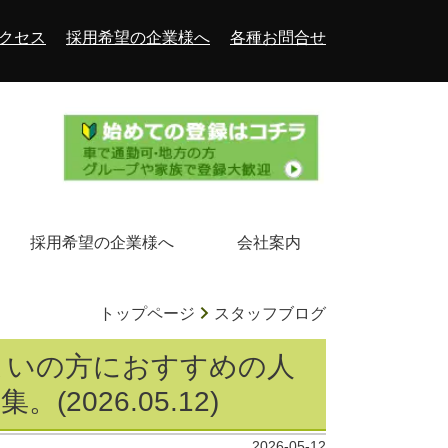
クセス
採用希望の企業様へ
各種お問合せ
採用希望の企業様へ
会社案内
トップページ
スタッフブログ
まいの方におすすめの人
026.05.12)
2026-05-12