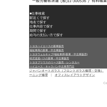
■仕事検索
駅近くで探す
地名で探す
仕事内容で探す
期間で探す
給与の支払い方で探す
トヨタハイエースの新車販売
福祉車両の新車・中古車販売
トヨタウェルキャブ(福祉車両)新車・中古車販売)
幼児送迎バスの新車・中古車販売
トヨタプリウスのリース販売・レンタカー
ハイエース・キャラバン中古車専門店
ジャパンオートガラス（フロントガラス修理・交換）
ーニング修理
|
オフィスレイアウトデザイン
Co