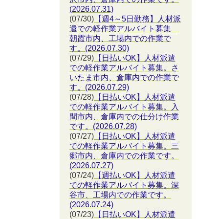
(2026.07.31)
(07/30)
【週4～5日勤務】人材派
遣での軽作業アルバイト募集
朝霞市内、工場内での作業で
す。(2026.07.30)
(07/29)
【日払いOK】人材派遣
での軽作業アルバイト募集。さ
いたま市内、倉庫内での作業で
す。(2026.07.29)
(07/28)
【日払いOK】人材派遣
での軽作業アルバイト募集。入
間市内、倉庫内での仕分け作業
です。(2026.07.28)
(07/27)
【日払いOK】人材派遣
での軽作業アルバイト募集。三
郷市内、倉庫内での作業です。
(2026.07.27)
(07/24)
【週払いOK】人材派遣
での軽作業アルバイト募集。深
谷市、工場内での作業です。
(2026.07.24)
(07/23)
【日払いOK】人材派遣