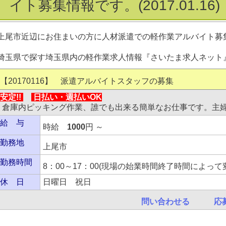
イト募集情報です。(2017.01.16)
上尾市近辺にお住まいの方に人材派遣での軽作業アルバイト募集情報で
埼玉県で探す埼玉県内の軽作業求人情報『さいたま求人ネット
【20170116
】 派遣アルバイトスタッフの募集
安定!!
日払い・
週払いOK
倉庫内ピッキング作業、誰でも出来る簡単なお仕事です。主
給 与
時給
1000
円 ～
勤務地
上尾市
勤務時間
8：00～17：00(現場の始業時間終了時間によ
休 日
日曜日 祝日
問い合わせる
応