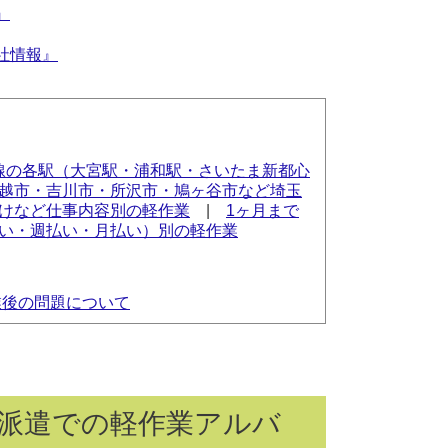
』
社情報』
上線の各駅（大宮駅・浦和駅・さいたま新都心
越市・吉川市・所沢市・鳩ヶ谷市など埼玉
けなど仕事内容別の軽作業
|
1ヶ月まで
い・週払い・月払い）別の軽作業
業後の問題について
派遣での軽作業アルバ