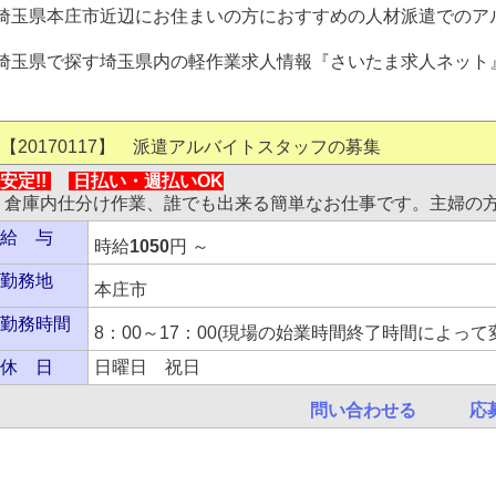
埼玉県本庄市近辺にお住まいの方におすすめの人材派遣でのアルバイト
埼玉県で探す埼玉県内の軽作業求人情報『さいたま求人ネット
【20170117】 派遣アルバイトスタッフの募集
安定!!
日払い・
週払いOK
倉庫内仕分け作業、誰でも出来る簡単なお仕事です。主婦の
給 与
時給
1050
円 ～
勤務地
本庄市
勤務時間
8：00～17：00(現場の始業時間終了時間によ
休 日
日曜日 祝日
問い合わせる
応