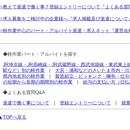
⇒教えて派遣で働く事？登録エントリーについて『よくある質問
⇒求人募集をご検討中の企業様へ『求人掲載及び派遣について
⇒軽作業中心のパート・アルバイト派遣・求人ネット『運営会
◆軽作業パート・アルバイトを探す
JR埼京線・JR高崎線・JR武蔵野線・西武池袋線・東武東
駅など）別の軽作業
|
大宮・浦和などのさいたま市内・川
県内地名別の軽作業
|
製造組立・ピッキング・梱包・仕分
の短期から長期の期間別の軽作業
|
給与の支払い方（日払
◆よくある質問Q&A
派遣で働く事について
|
登録エントリーについて
|
就
▲TOPへ戻る