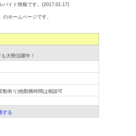
情報です。(2017.01.17
)
』のホームページです。
方も大勢活躍中！
って変動有り)他勤務時間は相談可
募する