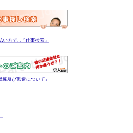
い方で...『仕事検索』
掲載及び派遣について』
』
』