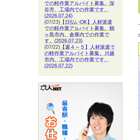
での軽作業アルバイト募集。深
谷市、工場内での作業です。
(2026.07.24)
(07/23)
【日払いOK】人材派遣
での軽作業アルバイト募集。鶴
ヶ島市内、倉庫内での作業で
す。(2026.07.23)
(07/22)
【週４～５】人材派遣で
の軽作業アルバイト募集。川越
市内、工場内での作業です。
(2026.07.22)