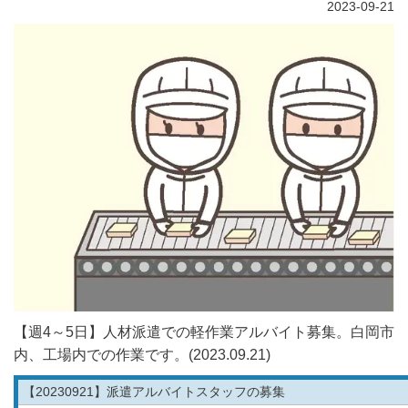
2023-09-21
【週4～5日】人材派遣での軽作業アルバイト募集。白岡市
内、工場内での作業です。(2023.09.21)
【20230921】派遣アルバイトスタッフの募集