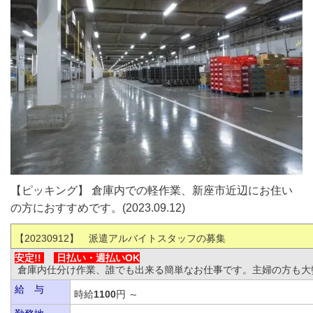
【ピッキング】 倉庫内での軽作業、新座市近辺にお住い
の方におすすめです。(2023.09.12)
【20230912
】 派遣アルバイトスタッフの募集
安定!!
日払い・
週払いOK
倉庫内仕分け作業、誰でも出来る簡単なお仕事です。主婦の方も大
給 与
時給
1100
円 ～