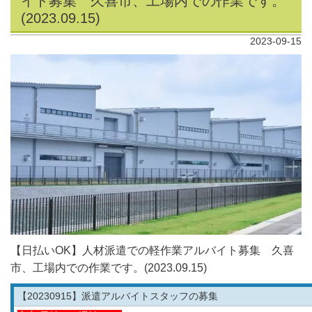
イト募集 久喜市、工場内での作業です。
(2023.09.15)
2023-09-15
【日払いOK】人材派遣での軽作業アルバイト募集 久喜
市、工場内での作業です。(2023.09.15)
【20230915
】派遣アルバイトスタッフの募集