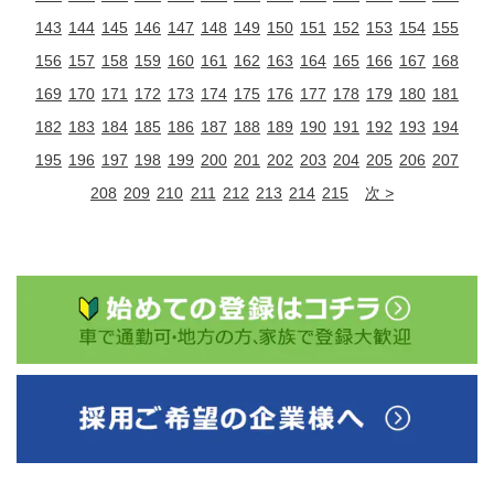
143
144
145
146
147
148
149
150
151
152
153
154
155
156
157
158
159
160
161
162
163
164
165
166
167
168
169
170
171
172
173
174
175
176
177
178
179
180
181
182
183
184
185
186
187
188
189
190
191
192
193
194
195
196
197
198
199
200
201
202
203
204
205
206
207
208
209
210
211
212
213
214
215
次