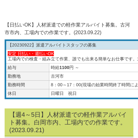
【日払いOK】人材派遣での軽作業アルバイト募集。古河
市市内、工場内での作業です。(2023.09.22)
【20230922
】派遣アルバイトスタッフの募集
安定 日払い・週払いOK
工場内での検査・組み立て作業、誰でも出来る簡単なお仕事です。
給与
時給
1100
円 ～
勤務地
古河市
勤務時間
8：00～17：00(現場の始業時間終了時間
休日
日曜日 祝日
【週4～5日】人材派遣での軽作業アルバイ
ト募集。白岡市内、工場内での作業です。
(2023.09.21)