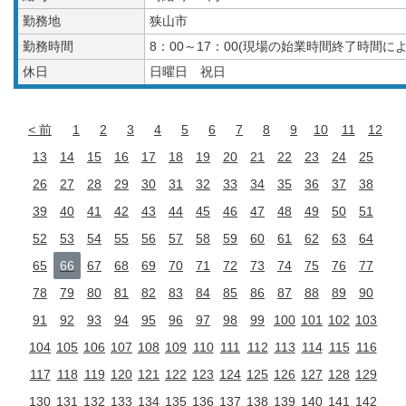
勤務地
狭山市
勤務時間
8：00～17：00(現場の始業時間終了時間
休日
日曜日 祝日
前
1
2
3
4
5
6
7
8
9
10
11
12
13
14
15
16
17
18
19
20
21
22
23
24
25
26
27
28
29
30
31
32
33
34
35
36
37
38
39
40
41
42
43
44
45
46
47
48
49
50
51
52
53
54
55
56
57
58
59
60
61
62
63
64
65
66
67
68
69
70
71
72
73
74
75
76
77
78
79
80
81
82
83
84
85
86
87
88
89
90
91
92
93
94
95
96
97
98
99
100
101
102
103
104
105
106
107
108
109
110
111
112
113
114
115
116
117
118
119
120
121
122
123
124
125
126
127
128
129
130
131
132
133
134
135
136
137
138
139
140
141
142