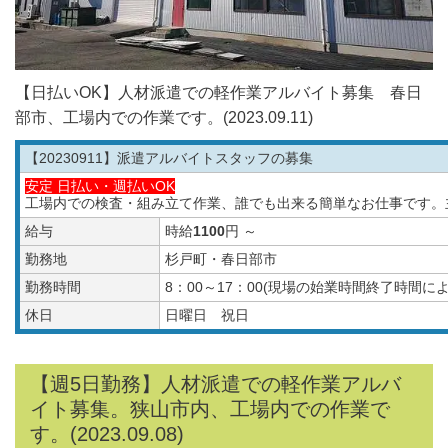
【日払いOK】人材派遣での軽作業アルバイト募集 春日
部市、工場内での作業です。(2023.09.11)
【20230911
】派遣アルバイトスタッフの募集
安定 日払い・週払いOK
工場内での検査・組み立て作業、誰でも出来る簡単なお仕事です。
給与
時給
1100
円 ～
勤務地
杉戸町・春日部市
勤務時間
8：00～17：00(現場の始業時間終了時間
休日
日曜日 祝日
【週5日勤務】人材派遣での軽作業アルバ
イト募集。狭山市内、工場内での作業で
す。(2023.09.08)