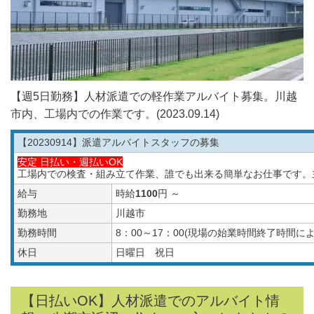
【週5日勤務】人材派遣での軽作業アルバイト募集。川越
市内、工場内での作業です。(2023.09.14)
【20230914
】派遣アルバイトスタッフの募集
安定 日払い・週払いOK
工場内での検査・組み立て作業、誰でも出来る簡単なお仕事です。
給与
時給
1100
円 ～
勤務地
川越市
勤務時間
8：00～17：00(現場の始業時間終了時間
休日
日曜日 祝日
【日払いOK】人材派遣でのアルバイト情