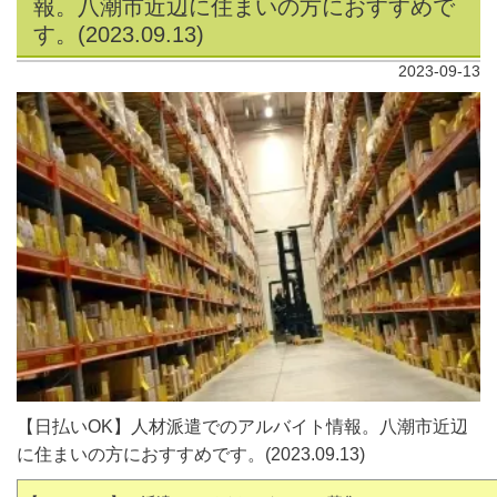
報。八潮市近辺に住まいの方におすすめで
す。(2023.09.13)
2023-09-13
【日払いOK】人材派遣でのアルバイト情報。八潮市近辺
に住まいの方におすすめです。(2023.09.13)