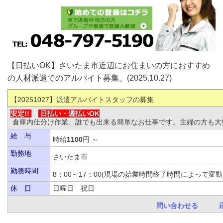
【日払いOK】さいたま市近辺にお住まいの方におすすめ
の人材派遣でのアルバイト募集。(2025.10.27)
【20251027
】派遣アルバイトスタッフの募集
安定!!
日払い・
週払いOK
倉庫内仕分け作業、誰でも出来る簡単なお仕事です。主婦の方も大
給 与
時給
1100
円 ～
勤務地
さいたま市
勤務時間
8：00～17：00(現場の始業時間終了時間によっ
休 日
日曜日 祝日
問い合わせる