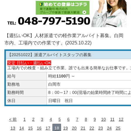
【週払いOK】人材派遣での軽作業アルバイト募集。白岡
市内、工場内での作業です。(2025.10.22)
【20251022
】派遣アルバイトスタッフの募集
安定 日払い・週払いOK
工場内での検査・組み立て作業、誰でも出来る簡単なお仕事です。
給与
時給
1100
円 ～
勤務地
白岡市
勤務時間
8：00～17：00(現場の始業時間終了時間
休日
日曜日 祝日
前
1
2
3
4
5
6
7
8
9
10
11
12
13
14
15
16
17
18
19
20
21
22
23
24
25