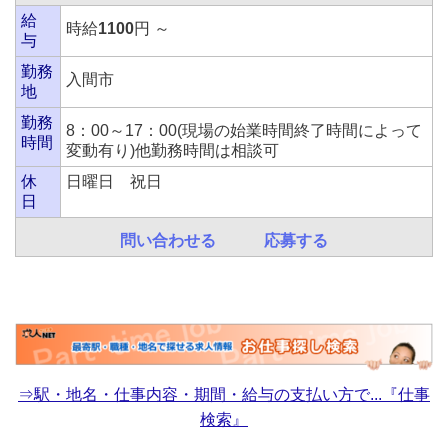
給
時給
1100
円 ～
与
勤務
入間市
地
勤務
8：00～17：00(現場の始業時間終了時間によって
時間
変動有り)他勤務時間は相談可
休
日曜日 祝日
日
問い合わせる
応募する
⇒駅・地名・仕事内容・期間・給与の支払い方で...『仕事
検索』