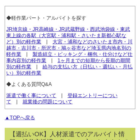
◆軽作業パート・アルバイトを探す
JR埼京線・JR高崎線・JR武蔵野線・西武池袋線・東武
東上線の各駅（大宮駅・浦和駅・さいたま新都心駅な
ど）別の軽作業
|
大宮・浦和などのさいたま市内・川
越市・吉川市・所沢市・鳩ヶ谷市など埼玉県内地名別の
軽作業
|
製造組立・ピッキング・梱包・仕分けなど仕
事内容別の軽作業
|
1ヶ月までの短期から長期の期間
別の軽作業
|
給与の支払い方（日払い・週払い・月払
い）別の軽作業
◆よくある質問Q&A
派遣で働く事について
|
登録エントリーについ
て
|
就業後の問題について
▲TOPへ戻る
【週払いOK】人材派遣でのアルバイト情