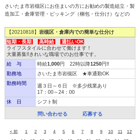
さいたま市岩槻区にお住まいの方にお勧めの製造組立・製
造加工・倉庫管理・ピッキング（梱包・仕分け）などの
【20210818】
岩槻区・倉庫内での簡単な仕分け
短期・長期
高時給
週払いOK
ライフスタイルに合わせて働けます！
大量募集!!きれいな職場でのお仕事です。
給 与
時給
1,000
円 22時以降
1250
円!!
勤務地
さいたま市岩槻区 ★車通勤OK
勤務時間
週３日～６日 ※多少残業あり
17：00～24：00
休 日
シフト制
問い合わせる
応募する
前
1
2
3
4
5
6
7
8
9
10
11
12