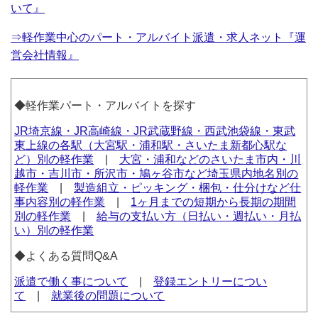
いて』
⇒軽作業中心のパート・アルバイト派遣・求人ネット『運
営会社情報』
◆軽作業パート・アルバイトを探す
JR埼京線・JR高崎線・JR武蔵野線・西武池袋線・東武
東上線の各駅（大宮駅・浦和駅・さいたま新都心駅な
ど）別の軽作業
|
大宮・浦和などのさいたま市内・川
越市・吉川市・所沢市・鳩ヶ谷市など埼玉県内地名別の
軽作業
|
製造組立・ピッキング・梱包・仕分けなど仕
事内容別の軽作業
|
1ヶ月までの短期から長期の期間
別の軽作業
|
給与の支払い方（日払い・週払い・月払
い）別の軽作業
◆よくある質問Q&A
派遣で働く事について
|
登録エントリーについ
て
|
就業後の問題について