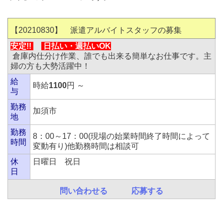
【20210830
】 派遣アルバイトスタッフの募集
安定!!
日払い・
週払いOK
倉庫内仕分け作業、誰でも出来る簡単なお仕事です。主
婦の方も大勢活躍中！
給
時給
1100
円 ～
与
勤務
加須市
地
勤務
8：00～17：00(現場の始業時間終了時間によって
時間
変動有り)他勤務時間は相談可
休
日曜日 祝日
日
問い合わせる
応募する