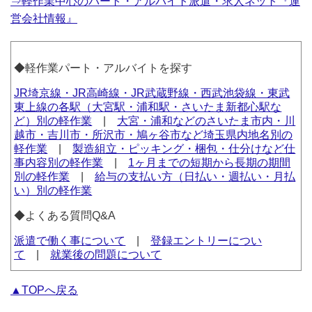
⇒軽作業中心のパート・アルバイト派遣・求人ネット『運
営会社情報』
◆軽作業パート・アルバイトを探す
JR埼京線・JR高崎線・JR武蔵野線・西武池袋線・東武
東上線の各駅（大宮駅・浦和駅・さいたま新都心駅な
ど）別の軽作業
|
大宮・浦和などのさいたま市内・川
越市・吉川市・所沢市・鳩ヶ谷市など埼玉県内地名別の
軽作業
|
製造組立・ピッキング・梱包・仕分けなど仕
事内容別の軽作業
|
1ヶ月までの短期から長期の期間
別の軽作業
|
給与の支払い方（日払い・週払い・月払
い）別の軽作業
◆よくある質問Q&A
派遣で働く事について
|
登録エントリーについ
て
|
就業後の問題について
▲TOPへ戻る