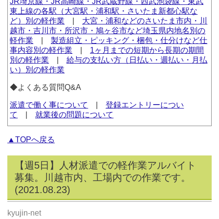
JR埼京線・JR高崎線・JR武蔵野線・西武池袋線・東武
東上線の各駅（大宮駅・浦和駅・さいたま新都心駅な
ど）別の軽作業
|
大宮・浦和などのさいたま市内・川
越市・吉川市・所沢市・鳩ヶ谷市など埼玉県内地名別の
軽作業
|
製造組立・ピッキング・梱包・仕分けなど仕
事内容別の軽作業
|
1ヶ月までの短期から長期の期間
別の軽作業
|
給与の支払い方（日払い・週払い・月払
い）別の軽作業
◆よくある質問Q&A
派遣で働く事について
|
登録エントリーについ
て
|
就業後の問題について
▲TOPへ戻る
【週5日】人材派遣での軽作業アルバイト
募集。川越市内、工場内での作業です。
(2021.08.23)
kyujin-net