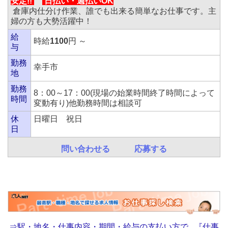
安定!!
日払い・
週払いOK
倉庫内仕分け作業、誰でも出来る簡単なお仕事です。主
婦の方も大勢活躍中！
給
時給
1100
円 ～
与
勤務
幸手市
地
勤務
8：00～17：00(現場の始業時間終了時間によって
時間
変動有り)他勤務時間は相談可
休
日曜日 祝日
日
問い合わせる
応募する
⇒駅・地名・仕事内容・期間・給与の支払い方で...『仕事