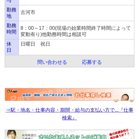
与
勤務
古河市
地
勤務
8：00～17：00(現場の始業時間終了時間によって
時間
変動有り)他勤務時間は相談可
休
日曜日 祝日
日
問い合わせる
応募する
⇒駅・地名・仕事内容・期間・給与の支払い方で...『仕事
検索』