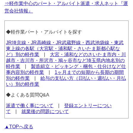
⇒軽作業中心のパート・アルバイト派遣・求人ネット『運
営会社情報』
◆軽作業パート・アルバイトを探す
JR埼京線・JR高崎線・JR武蔵野線・西武池袋線・東武
東上線の各駅（大宮駅・浦和駅・さいたま新都心駅な
ど）別の軽作業
|
大宮・浦和などのさいたま市内・川
越市・吉川市・所沢市・鳩ヶ谷市など埼玉県内地名別の
軽作業
|
製造組立・ピッキング・梱包・仕分けなど仕
事内容別の軽作業
|
1ヶ月までの短期から長期の期間
別の軽作業
|
給与の支払い方（日払い・週払い・月払
い）別の軽作業
◆よくある質問Q&A
派遣で働く事について
|
登録エントリーについ
て
|
就業後の問題について
▲TOPへ戻る