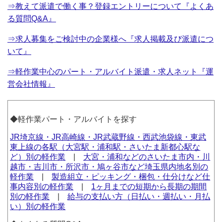
⇒教えて派遣で働く事？登録エントリーについて『よくあ
る質問Q&A』
⇒求人募集をご検討中の企業様へ『求人掲載及び派遣につ
いて』
⇒軽作業中心のパート・アルバイト派遣・求人ネット『運
営会社情報』
◆軽作業パート・アルバイトを探す
JR埼京線・JR高崎線・JR武蔵野線・西武池袋線・東武
東上線の各駅（大宮駅・浦和駅・さいたま新都心駅な
ど）別の軽作業
|
大宮・浦和などのさいたま市内・川
越市・吉川市・所沢市・鳩ヶ谷市など埼玉県内地名別の
軽作業
|
製造組立・ピッキング・梱包・仕分けなど仕
事内容別の軽作業
|
1ヶ月までの短期から長期の期間
別の軽作業
|
給与の支払い方（日払い・週払い・月払
い）別の軽作業