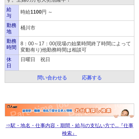
給
時給
1100
円 ～
与
勤務
桶川市
地
勤務
8：00～17：00(現場の始業時間終了時間によって
時間
変動有り)他勤務時間は相談可
休
日曜日 祝日
日
問い合わせる
応募する
⇒駅・地名・仕事内容・期間・給与の支払い方で...『仕事
検索』