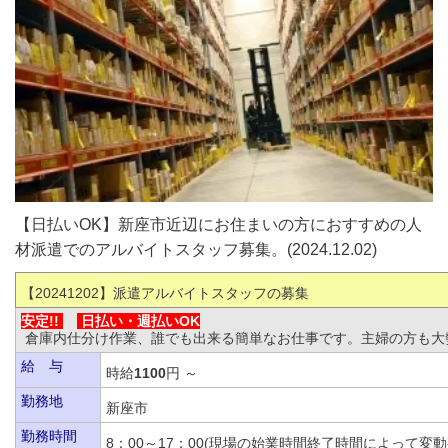
【日払いOK】新座市近辺にお住まいの方におすすめの人
材派遣でのアルバイトスタッフ募集。(2024.12.02)
【20241202
】派遣アルバイトスタッフの募集
安定!!
日払い・
週払いOK
倉庫内仕分け作業、誰でも出来る簡単なお仕事です。主婦の方も大
給 与
時給
1100
円 ～
勤務地
新座市
勤務時間
8：00～17：00(現場の始業時間終了時間によっ