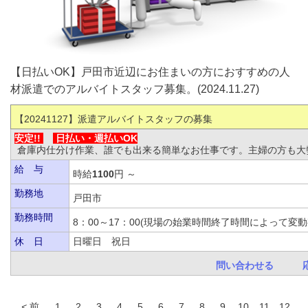
【日払いOK】戸田市近辺にお住まいの方におすすめの人
材派遣でのアルバイトスタッフ募集。(2024.11.27)
【20241127
】派遣アルバイトスタッフの募集
安定!!
日払い・
週払いOK
倉庫内仕分け作業、誰でも出来る簡単なお仕事です。主婦の方も大
給 与
時給
1100
円 ～
勤務地
戸田市
勤務時間
8：00～17：00(現場の始業時間終了時間によっ
休 日
日曜日 祝日
問い合わせる
前
1
2
3
4
5
6
7
8
9
10
11
12