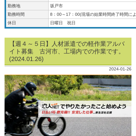
勤務地
坂戸市
勤務時間
8：00～17：00(現場の始業時間終了時間
休日
日曜日 祝日
【週４～５日】人材派遣での軽作業アルバ
イト募集 古河市、工場内での作業です。
(2024.01.26)
2024-01-26