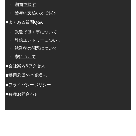
期間で探す
給与の支払い方で探す
■よくある質問Q&A
派遣で働く事について
登録エントリーについて
就業後の問題について
寮について
■会社案内&アクセス
■採用希望の企業様へ
■プライバシーポリシー
■各種お問合わせ