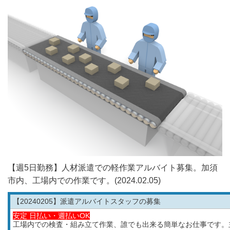
【週5日勤務】人材派遣での軽作業アルバイト募集。加須
市内、工場内での作業です。(2024.02.05)
【20240205
】派遣アルバイトスタッフの募集
安定 日払い・週払いOK
工場内での検査・組み立て作業、誰でも出来る簡単なお仕事です。