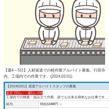
【週4～5日】人材派遣での軽作業アルバイト募集。行田市
内、工場内での作業です。(2024.02.01)
【20240201】派遣アルバイトスタッフの募集
安定 日払い・週払いOK
工場内での検査・組み立て作業、誰でも出来る簡単なお仕事です。
給与
時給
1100
円 ～