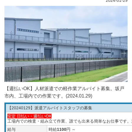
2024-01-29
【週払いOK】人材派遣での軽作業アルバイト募集。坂戸
市内、工場内での作業です。(2024.01.29)
【20240129
】派遣アルバイトスタッフの募集
安定 日払い・週払いOK
工場内での検査・組み立て作業、誰でも出来る簡単なお仕事です。
給与
時給
1100
円 ～