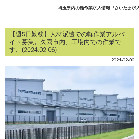
埼玉県内の軽作業求人情報『さいたま求
【週5日勤務】人材派遣での軽作業アルバ
イト募集。久喜市内、工場内での作業で
す。(2024.02.06)
2024-02-06