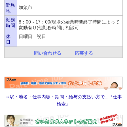
勤務
加須市
地
勤務
8：00～17：00(現場の始業時間終了時間によって
時間
変動有り)他勤務時間は相談可
休
日曜日 祝日
日
問い合わせる
応募する
⇒駅・地名・仕事内容・期間・給与の支払い方で...『仕事
検索』