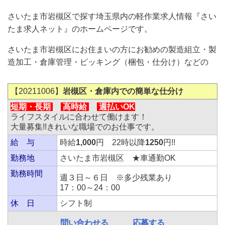
さいたま市岩槻区で探す埼玉県内の軽作業求人情報『さい
たま求人ネット』のホームページです。
さいたま市岩槻区にお住まいの方にお勧めの製造組立・製
造加工・倉庫管理・ピッキング（梱包・仕分け）などの
【20211006】
岩槻区・倉庫内での簡単な仕分け
短期・長期
高時給
週払いOK
ライフスタイルに合わせて働けます！
大量募集!!きれいな職場でのお仕事です。
給 与
時給
1,000
円 22時以降
1250
円!!
勤務地
さいたま市岩槻区 ★車通勤OK
勤務時間
週３日～６日 ※多少残業あり
17：00～24：00
休 日
シフト制
問い合わせる
応募する