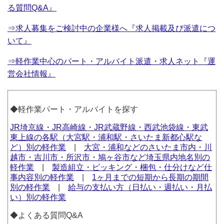
る質問Q&A』
⇒求人募集をご検討中の企業様へ『求人掲載及び派遣につ
いて』
⇒軽作業中心のパート・アルバイト派遣・求人ネット『運
営会社情報』
◆軽作業パート・アルバイトを探す
JR埼京線・JR高崎線・JR武蔵野線・西武池袋線・東武
東上線の各駅（大宮駅・浦和駅・さいたま新都心駅な
ど）別の軽作業
|
大宮・浦和などのさいたま市内・川
越市・吉川市・所沢市・鳩ヶ谷市など埼玉県内地名別の
軽作業
|
製造組立・ピッキング・梱包・仕分けなど仕
事内容別の軽作業
|
1ヶ月までの短期から長期の期間
別の軽作業
|
給与の支払い方（日払い・週払い・月払
い）別の軽作業
◆よくある質問Q&A