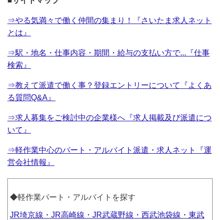
■サイトマップ
⇒やる気満々で働く仲間の集まり！『さいたま求人ネット
とは』
⇒駅・地名・仕事内容・期間・給与の支払い方で...『仕事
検索』
⇒教えて派遣で働く事？登録エントリーについて『よくあ
る質問Q&A』
⇒求人募集をご検討中の企業様へ『求人掲載及び派遣につ
いて』
⇒軽作業中心のパート・アルバイト派遣・求人ネット『運
営会社情報』
◆軽作業パート・アルバイトを探す
JR埼京線・JR高崎線・JR武蔵野線・西武池袋線・東武