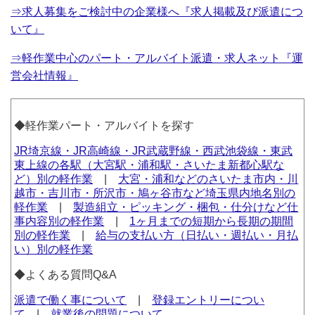
⇒求人募集をご検討中の企業様へ『求人掲載及び派遣につ
いて』
⇒軽作業中心のパート・アルバイト派遣・求人ネット『運
営会社情報』
◆軽作業パート・アルバイトを探す
JR埼京線・JR高崎線・JR武蔵野線・西武池袋線・東武
東上線の各駅（大宮駅・浦和駅・さいたま新都心駅な
ど）別の軽作業
|
大宮・浦和などのさいたま市内・川
越市・吉川市・所沢市・鳩ヶ谷市など埼玉県内地名別の
軽作業
|
製造組立・ピッキング・梱包・仕分けなど仕
事内容別の軽作業
|
1ヶ月までの短期から長期の期間
別の軽作業
|
給与の支払い方（日払い・週払い・月払
い）別の軽作業
◆よくある質問Q&A
派遣で働く事について
|
登録エントリーについ
て
|
就業後の問題について