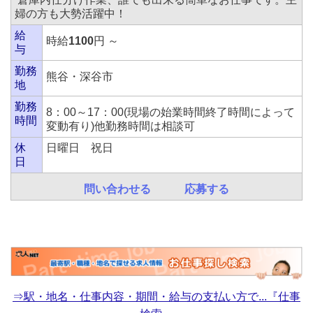
婦の方も大勢活躍中！
給
時給
1100
円 ～
与
勤務
熊谷・深谷市
地
勤務
8：00～17：00(現場の始業時間終了時間によって
時間
変動有り)他勤務時間は相談可
休
日曜日 祝日
日
問い合わせる
応募する
⇒駅・地名・仕事内容・期間・給与の支払い方で...『仕事