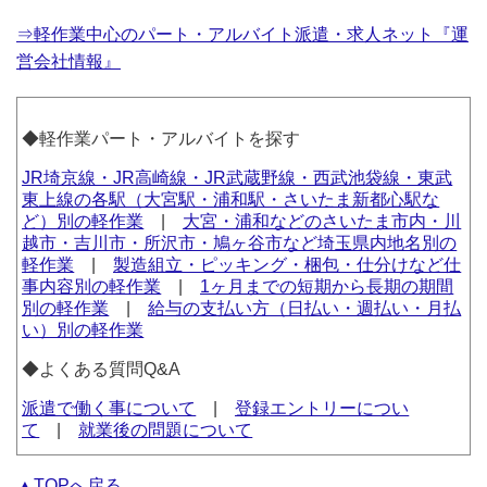
⇒軽作業中心のパート・アルバイト派遣・求人ネット『運
営会社情報』
◆軽作業パート・アルバイトを探す
JR埼京線・JR高崎線・JR武蔵野線・西武池袋線・東武
東上線の各駅（大宮駅・浦和駅・さいたま新都心駅な
ど）別の軽作業
|
大宮・浦和などのさいたま市内・川
越市・吉川市・所沢市・鳩ヶ谷市など埼玉県内地名別の
軽作業
|
製造組立・ピッキング・梱包・仕分けなど仕
事内容別の軽作業
|
1ヶ月までの短期から長期の期間
別の軽作業
|
給与の支払い方（日払い・週払い・月払
い）別の軽作業
◆よくある質問Q&A
派遣で働く事について
|
登録エントリーについ
て
|
就業後の問題について
▲TOPへ戻る