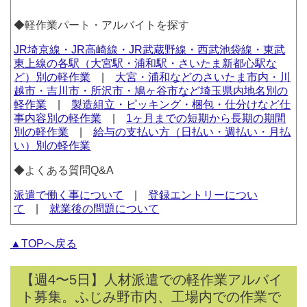
◆軽作業パート・アルバイトを探す
JR埼京線・JR高崎線・JR武蔵野線・西武池袋線・東武
東上線の各駅（大宮駅・浦和駅・さいたま新都心駅な
ど）別の軽作業
|
大宮・浦和などのさいたま市内・川
越市・吉川市・所沢市・鳩ヶ谷市など埼玉県内地名別の
軽作業
|
製造組立・ピッキング・梱包・仕分けなど仕
事内容別の軽作業
|
1ヶ月までの短期から長期の期間
別の軽作業
|
給与の支払い方（日払い・週払い・月払
い）別の軽作業
◆よくある質問Q&A
派遣で働く事について
|
登録エントリーについ
て
|
就業後の問題について
▲TOPへ戻る
【週4〜5日】人材派遣での軽作業アルバイ
ト募集。ふじみ野市内、工場内での作業で