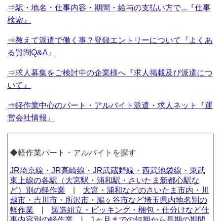
⇒駅・地名・仕事内容・期間・給与の支払い方で...『仕事
検索』
⇒教えて派遣で働く事？登録エントリーについて『よくあ
る質問Q&A』
⇒求人募集をご検討中の企業様へ『求人掲載及び派遣につ
いて』
⇒軽作業中心のパート・アルバイト派遣・求人ネット『運
営会社情報』
◆軽作業パート・アルバイトを探す
JR埼京線・JR高崎線・JR武蔵野線・西武池袋線・東武
東上線の各駅（大宮駅・浦和駅・さいたま新都心駅な
ど）別の軽作業
|
大宮・浦和などのさいたま市内・川
越市・吉川市・所沢市・鳩ヶ谷市など埼玉県内地名別の
軽作業
|
製造組立・ピッキング・梱包・仕分けなど仕
事内容別の軽作業
|
1ヶ月までの短期から長期の期間