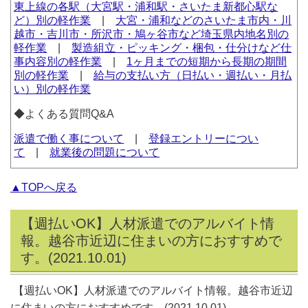
東上線の各駅（大宮駅・浦和駅・さいたま新都心駅な
ど）別の軽作業
|
大宮・浦和などのさいたま市内・川
越市・吉川市・所沢市・鳩ヶ谷市など埼玉県内地名別の
軽作業
|
製造組立・ピッキング・梱包・仕分けなど仕
事内容別の軽作業
|
1ヶ月までの短期から長期の期間
別の軽作業
|
給与の支払い方（日払い・週払い・月払
い）別の軽作業
◆よくある質問Q&A
派遣で働く事について
|
登録エントリーについ
て
|
就業後の問題について
▲TOPへ戻る
【週払いOK】人材派遣でのアルバイト情
報。越谷市近辺に住まいの方におすすめで
す。(2021.10.01)
【週払いOK】人材派遣でのアルバイト情報。越谷市近辺
に住まいの方におすすめです。(2021.10.01)