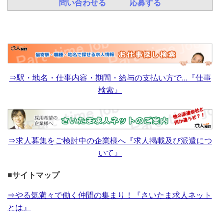
問い合わせる
応募する
⇒駅・地名・仕事内容・期間・給与の支払い方で...『仕事
検索』
⇒求人募集をご検討中の企業様へ『求人掲載及び派遣につ
いて』
■サイトマップ
⇒やる気満々で働く仲間の集まり！『さいたま求人ネット
とは』