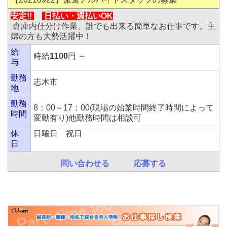
安定!!
日払い・
週払いOK
倉庫内仕分け作業、誰でも出来る簡単なお仕事です。主
婦の方も大勢活躍中！
給
時給
1100
円 ～
与
勤務
志木市
地
勤務
8：00～17：00(現場の始業時間終了時間によって
時間
変動有り)他勤務時間は相談可
休
日曜日 祝日
日
問い合わせる
応募する