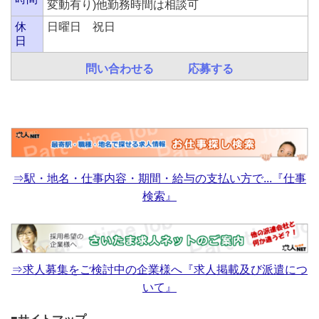
変動有り)他勤務時間は相談可
休
日曜日 祝日
日
問い合わせる
応募する
⇒駅・地名・仕事内容・期間・給与の支払い方で...『仕事
検索』
⇒求人募集をご検討中の企業様へ『求人掲載及び派遣につ
いて』