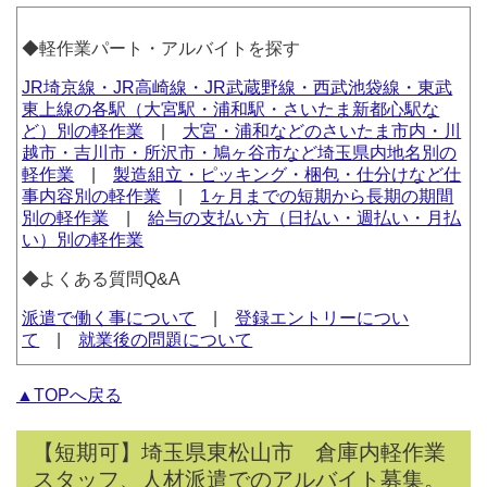
◆軽作業パート・アルバイトを探す
JR埼京線・JR高崎線・JR武蔵野線・西武池袋線・東武
東上線の各駅（大宮駅・浦和駅・さいたま新都心駅な
ど）別の軽作業
|
大宮・浦和などのさいたま市内・川
越市・吉川市・所沢市・鳩ヶ谷市など埼玉県内地名別の
軽作業
|
製造組立・ピッキング・梱包・仕分けなど仕
事内容別の軽作業
|
1ヶ月までの短期から長期の期間
別の軽作業
|
給与の支払い方（日払い・週払い・月払
い）別の軽作業
◆よくある質問Q&A
派遣で働く事について
|
登録エントリーについ
て
|
就業後の問題について
▲TOPへ戻る
【短期可】埼玉県東松山市 倉庫内軽作業
スタッフ、人材派遣でのアルバイト募集。