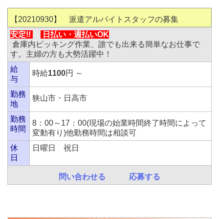
【20210930】 派遣アルバイトスタッフの募集
安定!!
日払い・
週払いOK
倉庫内ピッキング作業、誰でも出来る簡単なお仕事で
す。主婦の方も大勢活躍中！
給
時給
1100
円 ～
与
勤務
狭山市・日高市
地
勤務
8：00～17：00(現場の始業時間終了時間によって
時間
変動有り)他勤務時間は相談可
休
日曜日 祝日
日
問い合わせる
応募する