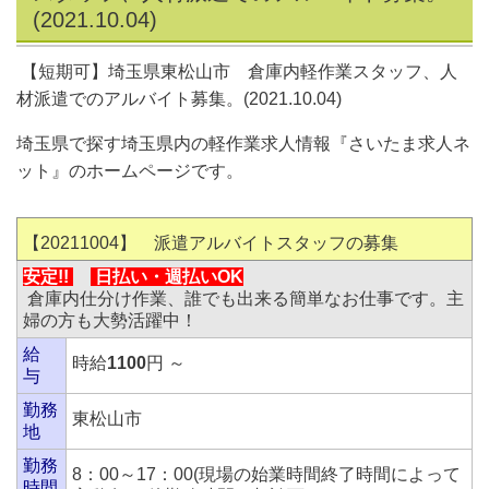
(2021.10.04)
【短期可】埼玉県東松山市 倉庫内軽作業スタッフ、人
材派遣でのアルバイト募集。(2021.10.04)
埼玉県で探す埼玉県内の軽作業求人情報『さいたま求人ネ
ット』のホームページです。
【20211004
】 派遣アルバイトスタッフの募集
安定!!
日払い・
週払いOK
倉庫内仕分け作業、誰でも出来る簡単なお仕事です。主
婦の方も大勢活躍中！
給
時給
1100
円 ～
与
勤務
東松山市
地
勤務
8：00～17：00(現場の始業時間終了時間によって
時間