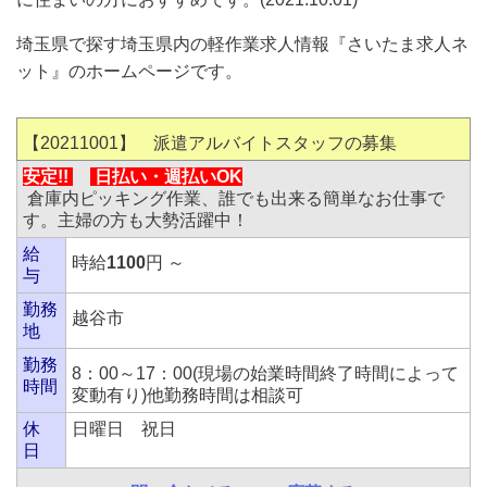
埼玉県で探す埼玉県内の軽作業求人情報『さいたま求人ネ
ット』のホームページです。
【20211001】 派遣アルバイトスタッフの募集
安定!!
日払い・
週払いOK
倉庫内ピッキング作業、誰でも出来る簡単なお仕事で
す。主婦の方も大勢活躍中！
給
時給
1100
円 ～
与
勤務
越谷市
地
勤務
8：00～17：00(現場の始業時間終了時間によって
時間
変動有り)他勤務時間は相談可
休
日曜日 祝日
日