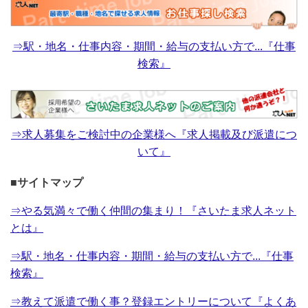
⇒駅・地名・仕事内容・期間・給与の支払い方で...『仕事
検索』
⇒求人募集をご検討中の企業様へ『求人掲載及び派遣につ
いて』
■サイトマップ
⇒やる気満々で働く仲間の集まり！『さいたま求人ネット
とは』
⇒駅・地名・仕事内容・期間・給与の支払い方で...『仕事
検索』
⇒教えて派遣で働く事？登録エントリーについて『よくあ